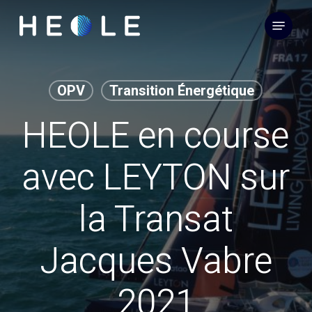
Skip
Menu
to
main
content
OPV
Transition Énergétique
HEOLE en course
avec LEYTON sur
la Transat
Jacques Vabre
2021