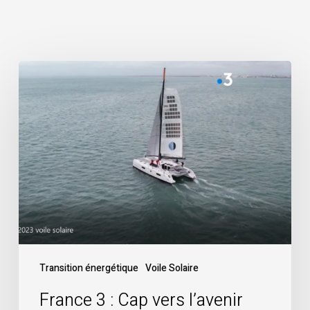
France
3
:
Cap
vers
l’avenir
avec
la
voile
solaire
Heole
Transition énergétique
Voile Solaire
!
France 3 : Cap vers l’avenir