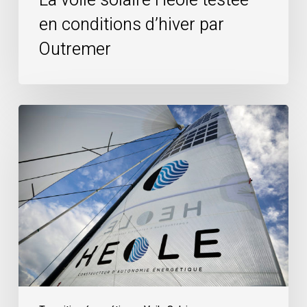
La voile solaire Heole testée
en conditions d’hiver par
Outremer
Communiqué
de
presse
du
30/06/2022