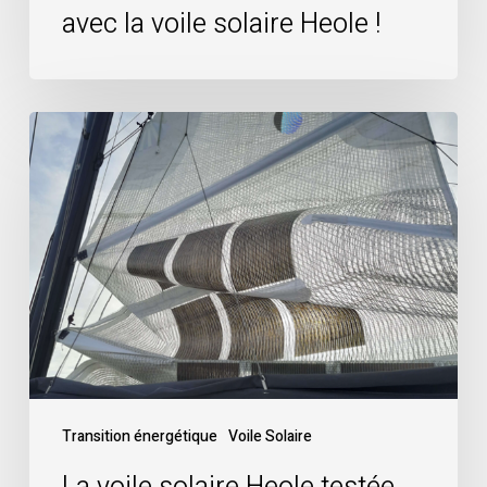
avec la voile solaire Heole !
La
voile
solaire
Heole
testée
en
conditions
d’hiver
par
Outremer
Transition énergétique
Voile Solaire