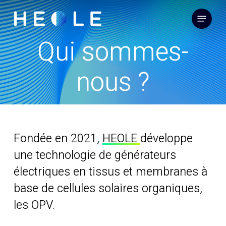
Skip
Menu
to
main
Qui sommes-
content
nous ?
Fondée en 2021,
HEOLE
développe
une technologie de générateurs
électriques en tissus et membranes à
base de
cellules solaires organiques
,
les OPV.